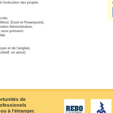
à l'exécution des projets.
rite;
Word, Excel et Powerpoint);
stion Administrative;
t sous pression;
ité;
ais et de l'anglais;
ltatif, un atout).
rtunités de
rofessionels
 ou à l'étranger.