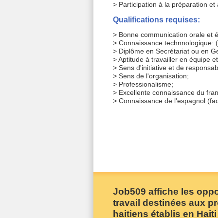
> Participation à la préparation et 
Qualifications requises:
> Bonne communication orale et éc
> Connaissance technnologique: (
> Diplôme en Secrétariat ou en Ge
> Aptitude à travailler en équipe e
> Sens d'initiative et de responsabl
> Sens de l'organisation;
> Professionalisme;
> Excellente connaissance du franç
> Connaissance de l'espagnol (facu
Job509 affiche les oppo
travail destinées aux p
haitiens établis en Haiti